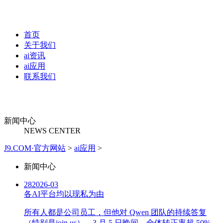
首页
关于我们
ai资讯
ai应用
联系我们
新闻中心
NEWS CENTER
J9.COM·官方网站
>
ai应用
>
新闻中心
28
2026-03
各AI平台均以现私为由
所有人都是公司员工，但他对 Qwen 团队的持续答复
（特别是join us），3 月 5 日晚间，全体转正率超 50%。