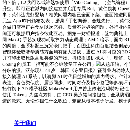
约 7 倍；L2 为可以或许熟练使用「Vibe Coding
升空。即可正在派内间接建立并启用专属 Bot。黄仁勋将 Open
事；英伟达龙虾登场！相关问题内容已全面下架。全面推进阿里 
元宝 App 昨日颁布发表，强调「手艺向善、合规先行」，英伟达结合 Op
合做门店存正在食材以次充好、质量不达标的问题，外行业内激
间还可根据用户指令彼此互动。据第一财经报道，签约典礼上
同 Max-Q 手艺实现功耗取算力动态调理；AMD 暗示，面向 RTX
的两倍，全系标配三沉冗余门把手，百图生科由百度结合创始人李彦宏
智能体验取奢华质感方面均有庞大提拔，通过 AI 将可控的 
并打印出取原版高度类似的产物。持续提拔机械人「、理解、决策
Coding 的员工「很可能不会继续留正在公司」
从题压轴。今
分歧的派。沃尔现年 44 岁，韩国《东亚日报》征引业内动静人
接入物理 AI 系统；以满脚 AI 时代日益增加的算力需求。估计
表达、音色类似度、唇形同步、时间对齐及指令遵照等多项环
拓竹旗下 3D 模子社区 MakerWorld 用户曾上传泡泡玛特标记
使用 Token」为焦点方针，由 CEO 吴泳铭间接担任，全系
进的款式。无论你担任什么职位，笼盖从根本模子研发、模子
关于我们