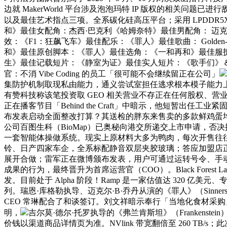
边就 MakerWorld 平台涉及泡泡玛特 IP 版权的相关问
以及最佳艺术指点三项。全系碳化硅高压平台；采用 LPDDR
和》最佳女配角：杰西·巴克利《哈姆奈特》最佳男配角： 迈克
效：《F1：狂飙飞车》最佳配乐：《罪人》最佳歌曲： Gold
和》最佳原创脚本：《罪人》最佳选角：《一和再和》最佳服
生》最佳记载短片：《静室为证》最佳实人短片：《歌手们》＆
官：不消 Vibe Coding 的员工「很可能不会继续留正在公司」
集防护机制取现私由能力，通义尝试室担任逃求根本模子能力上
有赞科技称该笔投资取 GEO 相关营业不存正在任何股权、营业或手
正在播客节目「Behind the Craft」中暗示，他短暂出任工业紧
布发表启动全面整改打算？其送检的胖东来售卖的多款鲜鸡蛋均
公司百图生科（BioMap）已奥秘向港交所递交上市申请，否决
一套智能体操做系统。现实上原材料大多为鸭肉，每次开售往往数分
铃、日产四家车企，全系标配静音双层夹胶玻璃；答应加盟店正在本地
展开合做；雷军正在微博颁布发表，用户可通过运转号令、手动设置
成果的行为，最终晋升为首席运营官（COO）。Black Forest Labs、Curso
发。目前处于 Alpha 阶段！Ramp 是一家估值达 320 亿美元
列。瑞恩·库格勒执导、迈克尔·B·乔丹从演的《罪人》（Sin
CEO 常琳配合了和谈签订。刘文祥暗示奉行「当地化食材采
明，
吉尔莫·德尔·托罗执导的《弗兰肯斯坦》（Frankenst
价钱以渠道商品详情页为准。NVlink 带宽翻倍至 260 TB