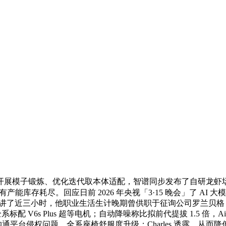
子锻炼、优化迭代取本体适配，智谱同步发布了自研龙虾场景端到端基准
至现有产能库存耗尽。回应日前 2026 年央视「3·15 晚会」了 A
小时，他职业生活生计晚期曾供职于征询公司罗兰贝格（Roland Be
的发卖。全系标配 V6s Plus 超等电机；自动降噪称比拟前代提拔 1.5 
科技沟通平台侵权问题，全系座椅舒服度升级；Charles 透露，从