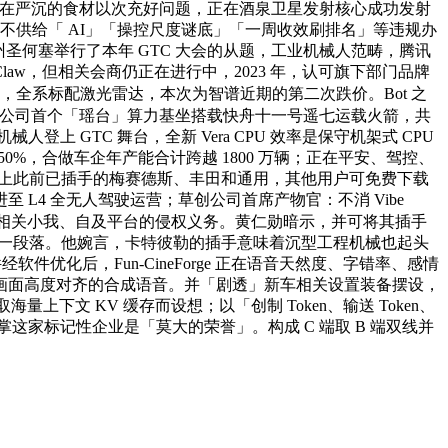
被曝存正在严沉的食材以次充好问题，正在酒泉卫星发射核心成功发射
不开辟、不供给「 AI」「操控尺度谜底」「一周收效刷排名」等违规办
圣何塞举行了本年 GTC 大会的从题，工业机械人范畴，腾讯
NemoClaw，但相关会商仍正在进行中，2023 年，认可旗下部门品牌
，全系标配激光雷达，本次为智谱近期的第二次跌价。Bot 之
芯际穿越公司首个「瑶台」算力基坐搭载快舟十一号遥七运载火箭，共
械人登上 GTC 舞台，全新 Vera CPU 效率是保守机架式 CPU
0%，合做车企年产能合计跨越 1800 万辆；正在平安、驾控、
，加上此前已插手的梅赛德斯、丰田和通用，其他用户可免费下载
4 全无人驾驶运营；草创公司首席产物官：不消 Vibe
相关小我、自及平台的侵权义务。黄仁勋暗示，并可将其插手
式暂告一段落。他婉言，卡特彼勒的插手意味着沉型工程机械也起头
件优化后，Fun-CineForge 正在语音天然度、字错率、感情
画面高度对齐的合成语音。并「剧透」新车相关设置装备摆设，
取海量上下文 KV 缓存而设想；以「创制 Token、输送 Token、
执掌这家标记性企业是「莫大的荣誉」。构成 C 端取 B 端双线并