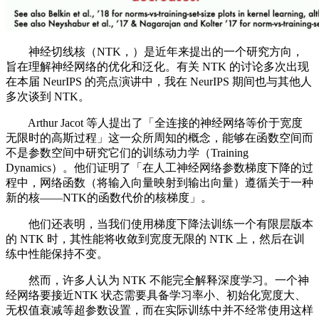
神经切线核（NTK，）是近年来提出的一个研究方向，
旨在理解神经网络的优化和泛化。有关 NTK 的讨论多次出现
在本届 NeurIPS 的亮点演讲中，我在 NeurIPS 期间也与其他人
多次谈到 NTK。
Arthur Jacot 等人提出了「全连接的神经网络等价于宽度
无限时的高斯过程」这一众所周知的概念，能够在函数空间而
不是参数空间中研究它们的训练动力学（Training
Dynamics）。他们证明了「在人工神经网络参数梯度下降的过
程中，网络函数（将输入向量映射到输出向量）遵循关于一种
新的核——NTK的函数代价的核梯度」。
他们还表明，当我们使用梯度下降法训练一个有限层版本
的 NTK 时，其性能将收敛到宽度无限的 NTK 上，然后在训
练中性能保持不变。
然而，许多人认为 NTK 不能完全解释深度学习。一个神
经网络要接近NTK 状态需要具备学习率小、初始化宽度大、
无权值衰减等超参数设置，而在实际训练中并不经常使用这样