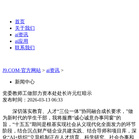
首页
关于我们
ai资讯
ai应用
联系我们
J9.COM·官方网站
>
ai资讯
>
新闻中心
党委教师工做部力资本处处长许元红暗示
发布时间：2026-03-13 06:33
深切落实教育、人才“三位一体”协同融合成长要求，”做
为新时代的学生干部，我将服膺“诚心诚意办事同窗”的
旨，“十五五”期间是根基实现社会从义现代化全面发力的环节
阶段，结合沉点财产链企业共建实践、结合导师和项目库，深
化“AI+纺织”立异机制正在人才培育、科学研究、社会办事和