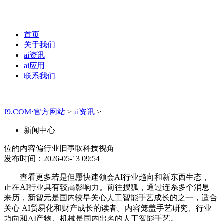
首页
关于我们
ai资讯
ai应用
联系我们
J9.COM·官方网站
>
ai资讯
>
新闻中心
位的内容偏行业旧事取科技视角
发布时间：2026-05-13 09:54
查看更多若是但愿快速领会AI行业趋向和新东西生态，
正在AI行业具有较高影响力。前往搜狐，通过连系多个消息
来历，新智元是国内较早关心人工智能手艺成长的之一，适合
关心 AI贸易化和财产成长的读者。内容笼盖手艺研究、行业
趋向和AI产物。机械是国内出名的人工智能手艺。