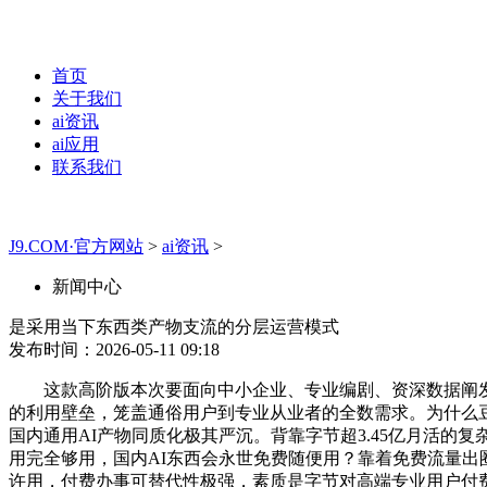
首页
关于我们
ai资讯
ai应用
联系我们
J9.COM·官方网站
>
ai资讯
>
新闻中心
是采用当下东西类产物支流的分层运营模式
发布时间：2026-05-11 09:18
这款高阶版本次要面向中小企业、专业编剧、资深数据阐发
的利用壁垒，笼盖通俗用户到专业从业者的全数需求。为什么豆
国内通用AI产物同质化极其严沉。背靠字节超3.45亿月活
用完全够用，国内AI东西会永世免费随便用？靠着免费流量出
许用，付费办事可替代性极强，素质是字节对高端专业用户付