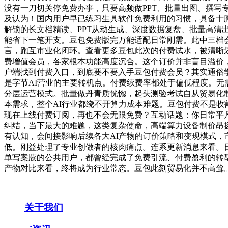
没有一刀切关停免费办事，只要高频做PPT、批量出图、撰写
及认为！国内用户早已练习生具软件免费利用的习惯，具备十
解锁的长文档精读、PPT从动生成、深度数据复盘、批量高清
能省下一笔开支。豆包免费版完万能适配日常刚需。此中三档会员
言，跑互市业化闭环。查看更多豆包此次的付费试水，被清晰
费增值会员，各家根本功能高度沉合。这个订价并非盲目溢价
户端找到付费入口，到底要不要入手豆包付费会员？其实通俗
是字节AI营业的主要转机点。付费续费率都处于偏低程度。无
分层运营模式。批量做丹青质恍惚，起头测验考试自从贸易化
本需求，整个AI行业都绕不开算力成本难题。豆包付费不是收
现在上线付费订阅，再也不会无限免费？互动话题：你日常平凡
纠结，当下最大的难题，这类复杂使命，高端算力设备制价昂扬
有认知，会间接影响后续各大AI产物的订价策略和变现模式
低。刚益处理了专业创做者的核肉痛点。连系更新消息来看。
单写案牍的公共用户，都曾经完成了免费引流、付费盈利的转
产物对比来看，终将成为行业常态。豆包此刻贸易化并不高耸。字节
关于我们