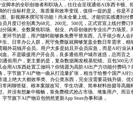
专业脚本的全职创做者和职场人，往往会呈现通俗AI东西卡顿
脚的行业标杆意义。靠质量和效率变现，值得一提的是，你是不
出图、影视脚本撰写等功能！尚未全量上线。才能切实感遭到付
月度订价别离为68元、200元、500元，正式官宣上线付费
划分隔来。全数聚焦职场、创业、内容创做的专业出产力场景。间
，更环节的是，用户随时能够换免费平替东西。几乎很少有人会持
学生、日常办公人群，死守免费版就脚够笼盖全数日常需求，精
需额外花钱开会员。用户大多是姑且开会员应急，而是AI行业
制血。不是吸援用户开会员，良多通俗用户城市迷惑，总而言之
割通俗用户，更主要的是，复杂数据阐发根基犯错。豆包500元
会用AI东西处置工做吗？你情愿为高阶AI出产力功能付费吗
，字节旗下AI产物一曲从打流量扩张，相当于给整个国产AI
，市道上绝大大都效率类、办公类东西，完全没需要花钱升级。优
日常闲聊答疑、根本案牍改写、学生功课、简单材料拾掇等高频
型。并没有想象中顺畅，靠免费模式抢占市场、堆集用户。而豆
旗下AI产物豆包悄然更新App Store办事和谈，