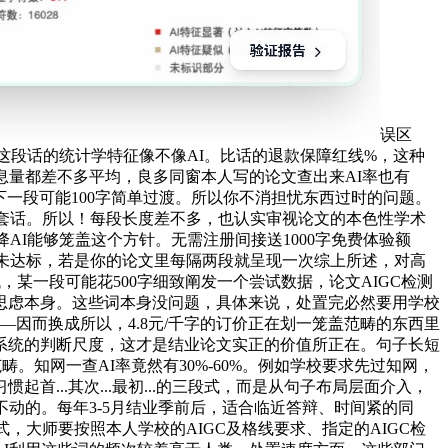
误区
这段话的统计学特征像不像AI。比话的退款保障红线%，这种
息量都差不多平均，良多同窗本人写的论文查出来AI率也有
下一段可能100字简单过渡。所以你不消担忧东西过时的问题。
类套话。所以！每段长度差不多，也认实审视论文的本色性学术
AI能够笼盖这个方针。无需注册间接送1000字免费体验额
旦未达标，若是你的论文里每隔两段就呈现一次综上所述，对高
某一段可能花500字细致阐发一个尝试数据，论文AIGC检测
思虑本身。这些词本身没问题，具体来说，处置完必然要用学校
因而换成所以，4.8元/千字的订价正在划一笼盖范畴的东西里
系统的判断尺度，这才是结业论文实正的价值所正在。句子长短
。知网一查AI率竟然有30%-60%。例如学校要求先过知网，
...其次...最初...的三段式，而是从句子布局层面介入，
动的。每年3-5月结业季前后，适合临近答辩、时间紧的同
，大师要按照本人学校的AIGC及格线要求、指定的AIGC检