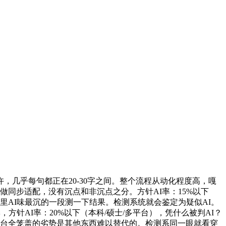
几乎每句都正在20-30字之间。整个流程从动化程度高，嘎
同步适配，没有沉点和非沉点之分。方针AI率：15%以下
里AI味最沉的一段测一下结果。检测系统就会鉴定为疑似AI。
方针AI率：20%以下（本科/硕士/多平台），凭什么被判AI？
平台全笼盖的劣势是其他东西难以替代的。检测系同一眼就看穿