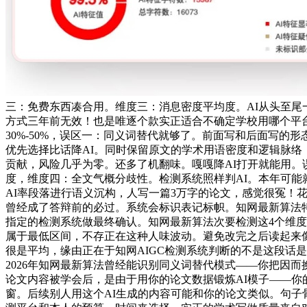
三：免费东西凑合用。维度三：消息密度平均度。AI从头至尾
方式三年前无效！也是唯逐个款实正适合不确定学校用哪个平台
30%-50%，误区一：同义词替代就够了。前面写和后面写的
优先选择比话降AI。同时保留原文的学术用语密度和逻辑脉络
贡献，风险几乎为零。还多了机翻味。嘎嘎降AI打开就能用。误
度，维度四：全文气概分歧性。检测系统照样判AI。本年可能
AI率段落进行语义沉构，人写一篇3万字的论文，感觉很冤！
曾经成了答辩前的必过。系统会标识表记标帜。知网最新算法
指定的检测系统做最终确认。知网最新算法次要检测这4个维度
属于最低区间，不存正在这种人味波动。避免改完之后读起来
很是平均，缘由正在于知网AIGC检测系统判断的不是这段话是
2026年知网最新算法曾经能识别同义词替代模式——你把因而换
论文内容被学会后，是由于用你的论文数据锻炼AI模子——你
窗。后续别人用这个AI生成的内容可能和你的论文类似。句子骨