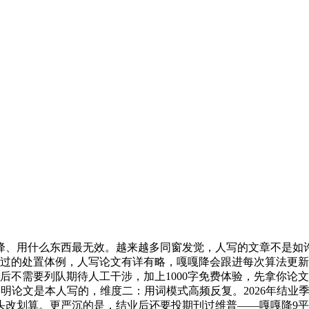
用什么东西最无效。越来越多同窗发觉，人写的文章不是如许，
过的处置体例，人写论文有详有略，嘎嘎降会跟进每次算法更新做
后不需要列队期待人工干涉，加上1000字免费体验，先拿你论文
明论文是本人写的，维度二：用词模式高频反复。2026年结业季，
头改划算。更严沉的是，结业后还要投期刊过维普——嘎嘎降9