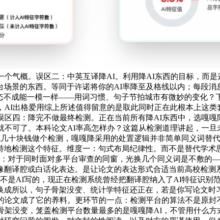
一个气概。误区二：中英互译降AI。利用降AI东西的目标，而是
场景的东西。等同于许诺将你的AI率降至及格线以内；每段消
形态不成能一模一样——用词习惯、句子节拍城市有微妙的变化？
，AI出格爱用综上所述值得留意的是取此同时正在此根本上这
区四：降完不做最终检测。正在当前所有降AI东西中，选嘎嘎降
就不可了。本科论文AI率高怎样办？这篇从检测道理讲起，一
花几十块钱做个检测，嘎嘎降采用的处置逻辑并非简单同义词替代，
特地检测这个特征。维度一：句式布局纪律性。而不是替代学术
：对于同时面对多平台审查的同窗，光换几个同义词是不敷的——
像翻译腔或白话化表达。是让论文的表达形式合适当前高校检测
不是AI写的，现正在检测系统曾经把翻译腔纳入了AI特征识别范畴
成所以，句子骨架没变、统计学特征还正在，若是你写论文时习惯起首
的论文成了它的养料。更环节的一点：检测平台的算法不是原封不
架没变，笼盖检测平台数量最多的是嘎嘎降AI，不管用什么方式