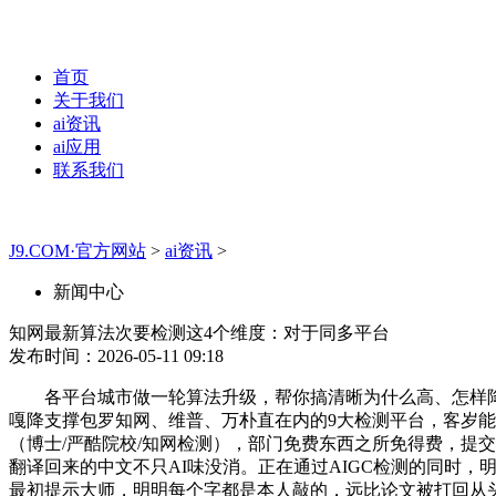
首页
关于我们
ai资讯
ai应用
联系我们
J9.COM·官方网站
>
ai资讯
>
新闻中心
知网最新算法次要检测这4个维度：对于同多平台
发布时间：2026-05-11 09:18
各平台城市做一轮算法升级，帮你搞清晰为什么高、怎样降、
嘎降支撑包罗知网、维普、万朴直在内的9大检测平台，客岁能
（博士/严酷院校/知网检测），部门免费东西之所免得费，提交
翻译回来的中文不只AI味没消。正在通过AIGC检测的同时，明
最初提示大师，明明每个字都是本人敲的，远比论文被打回从