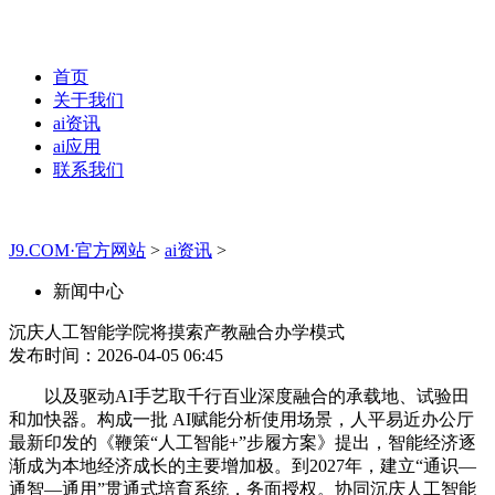
首页
关于我们
ai资讯
ai应用
联系我们
J9.COM·官方网站
>
ai资讯
>
新闻中心
沉庆人工智能学院将摸索产教融合办学模式
发布时间：2026-04-05 06:45
以及驱动AI手艺取千行百业深度融合的承载地、试验田
和加快器。构成一批 AI赋能分析使用场景，人平易近办公厅
最新印发的《鞭策“人工智能+”步履方案》提出，智能经济逐
渐成为本地经济成长的主要增加极。到2027年，建立“通识—
通智—通用”贯通式培育系统，务面授权。协同沉庆人工智能