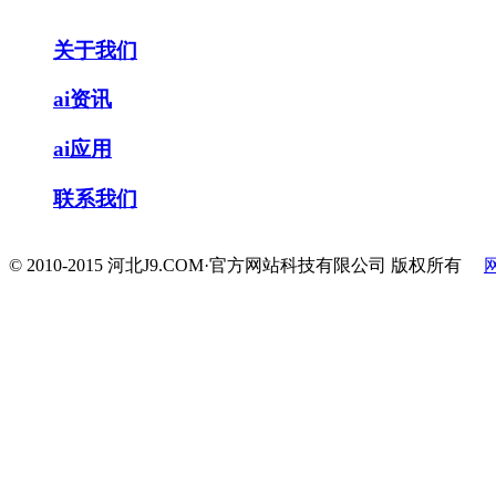
关于我们
ai资讯
ai应用
联系我们
© 2010-2015 河北J9.COM·官方网站科技有限公司 版权所有