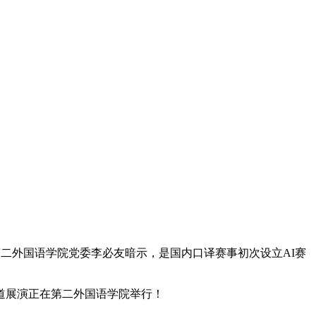
二外国语学院党委李必友暗示，是国内口译赛事初次设立AI赛
道展演正在第二外国语学院举行！