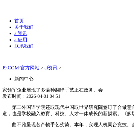
首页
关于我们
ai资讯
ai应用
联系我们
J9.COM·官方网站
>
ai资讯
>
新闻中心
家领军企业展现了多语种翻译手艺正在政务、会
发布时间：2026-04-01 04:51
第二外国语学院还取现代中国取世界研究院签订了合做意向和
道，也是学校融入教育、科技、人才一体成长的新摸索。《多
曲不雅呈现各产物手艺劣势。本年，实现人机同台竞技。全