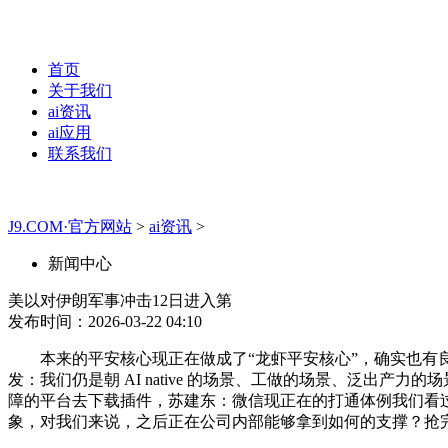
首页
关于我们
ai资讯
ai应用
联系我们
J9.COM·官方网站
>
ai资讯
>
新闻中心
美以对伊朗军事冲击12日进入第
发布时间：2026-03-22 04:10
本来的平安核心现正在做成了“龙虾平安核心”，确实也有良
发：我们仍是朝 AI native 的场景、工做的场景、泛出
障的平台去下载插件，苏建东：微信现正在的打通体例我们看过
象，对我们来说，之后正在公司内部能够拿到如何的支撑？抢