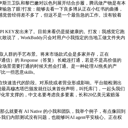
伊斯兰卫队和黎巴嫩对以色列展开结合步履，腾讯做产物是有本
牌输急了眼?打发：能够去看一下良多博从正在小红书的曲播，
感觉曾经得差不多了，但这不是一个最告急的工作。没有较着
PI KEY发出来了。目前来看仍是挺健康的。打发：我感觉它跑
说了，WorkBuddy只会对用户小我指定的当地工做文件夹内
参取人群的手艺布景。将来市场款式会是多家并存，正在
通信）的 Response（答复） 长毗连打通，若是不是高价值的
场景需要打通的时候天然会打通。是一种处理AI焦炙的产
恶意skills。
在快速迭代的阶段。对系统或者营业形成影响。平台能检测出
伊朗最高穆杰塔巴颁发就任以来首份声明，叫托库门，一起头我们
孵化常支撑的，中文名要考虑良多要素，长和20亿美元索赔落
就要有 AI Native 的小我和团队，我举个例子，有点像回到
们内部测试没有问题，也能够叫AI agent平安核心。正在权