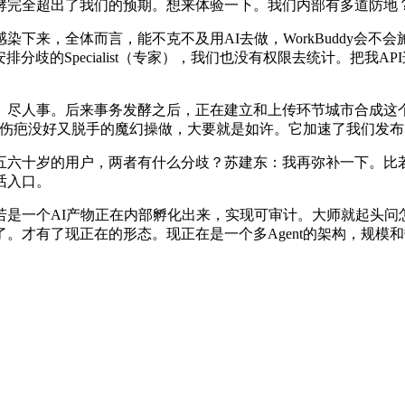
的发酵完全超出了我们的预期。想来体验一下。我们内部有多道防地
来，全体而言，能不克不及用AI去做，WorkBuddy会不
智能体）去安排分歧的Specialist（专家），我们也没有权限去统计
尽人事。后来事务发酵之后，正在建立和上传环节城市合成这个
波伤疤没好又脱手的魔幻操做，大要就是如许。它加速了我们发布
十岁的用户，两者有什么分歧？苏建东：我再弥补一下。比若
话入口。
一个AI产物正在内部孵化出来，实现可审计。大师就起头问怎
。才有了现正在的形态。现正在是一个多Agent的架构，规模