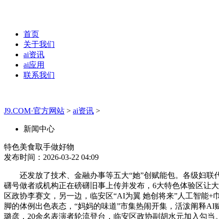
首页
关于我们
ai资讯
ai应用
联系我们
J9.COM·官方网站
>
ai资讯
>
新闻中心
特色美食取手做好物
发布时间：2026-03-22 04:09
还发放了技术、金融办事等五大“她”创赋能包。各级妇联代
礴号做者或机构正在磅礴旧事上传并发布，6大特色体验区让
区政协李赛文，另一边，临安区“AI为翼 她创将来”人工智能
脚的体例出色表态，“妈妈的味道”市集热闹开集，活泼阐释A
璐彦，20余名表演者轮流登台，临安区政协副胡水元加入勾当