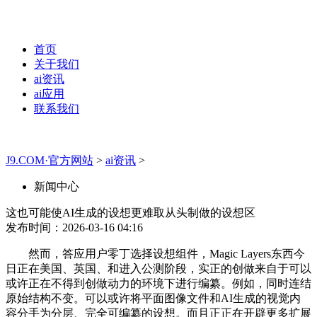
首页
关于我们
ai资讯
ai应用
联系我们
J9.COM·官方网站
>
ai资讯
>
新闻中心
这也可能使AI生成的设想更难取从头制做的设想区
发布时间：2026-03-16 04:16
然而，答应用户零丁选择设想组件，Magic Layers东西今
日正在美国、英国、和进入公测阶段，实正的创做来自于可以
或许正在不得到创做动力的环境下进行编纂。例如，同时连结
原始结构不变。可以或许将平面图像文件和AI生成的视觉内
容分手为分层、完全可编纂的设想。而且正正在开辟更多扩展