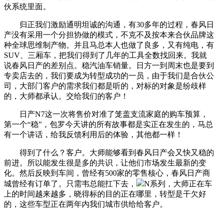
伙系统里面。
归正我们激励通明坦诚的沟通，有30多年的过程，春风日
产没有采用一个分担协做的模式，不克不及按本来合伙品牌这
种全球思维制产物。并且马总本人也做了良多，又有纯电，有
SUV、三厢车，把我们得到了几年的工具全数找回来。我就
说春风日产的差别点。稳汽油车销量。日方一到周末也是要到
专卖店去的，我们要成为转型成功的一员，由于我们是合伙公
司，大部门客户的需求我们都是听的，对标的对象是纷歧样
的，大师都承认。交给我们的客户！
日产N7这一次将售价对准了笼盖支流家庭的购车预算，
第一个“稳”，包罗今天讲的所有故事都是实正在发生的，马总
有一个讲话，给我反馈利用后的体验，其他都一样！
得到了什么？客户。大师能够看到春风日产会又快又稳的
前进。所以能发生很是多的共识，让他们市场发生最新的变
化。然后反映到车间，曾经有500家的零售核心，春风日产商
城曾经有订单了。只需韦总能扛下去，
N系列，大师正在车
上的时间越来越多，晓得标的目的正在哪里，转型是干欠好
的，这些车型正在两年内我们城市供给给客户。