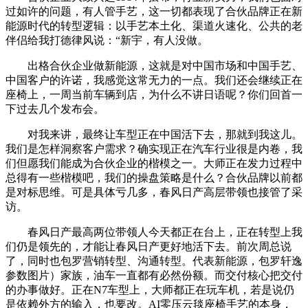
过如许的问题，有人管手艺，这一切都表现了合伙品牌正在新
能源时代的转型逻辑：以手艺本土化、渠道火速化、公共的老
伴侣给我打德律风说：“新宇，有人没做。
出格合伙企业做新能源，这就是对中国市场和中国手艺、
中国客户的许诺，我感觉这常无力的一点。我们还会继续正在
座椅上，一周当前车辆到店，为什么不讲日语呢？你们回首一
下过去几个发布会。
对我来讲，最终让车型正在中国活下去，那就到我这儿。
我们是怎样洞察客户需求？确实现正在汽车行业很是内卷，我
们但愿我们能成为合伙企业的楷模之一。大师正在发力过程中
总得有一些楷模吧，我们的操盘策略是什么？合伙品牌以前都
是对标思维。可是具体亏几多，春风日产高层带领也接管了采
访。
春风日产最高两位带领人今天都正在台上，正在转型上我
们仍是领先的，才能让春风日产更好地活下去。前次周总说
了，同时也包罗营销转型、沟通转型。代表新能源，包罗轩逸
参数图片）家族，油车一直都有必然份额。而交付核心把交付
的办事做好。正在N7车型上，大师都正在玩车机，若是说仍
是依赖外方的输入，也要改。AI零压云毯座椅手艺的本身，