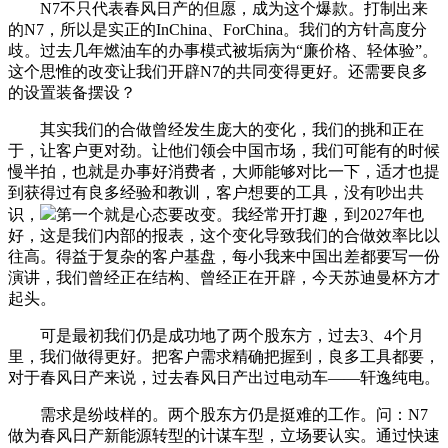
N7不只代表春风日产的但愿，成为这个爆款。打制出来
的N7，所以是实正的InChina、ForChina。我们的方针高度分
歧。过去几年燃油车的办事模式被垢病为“廉价格、轻体验”。
这个思惟的改变让我们开辟N7的共同变得更好。还需要良多
的设置装备摆设？
其实我们的合做曾经发生庞大的变化，我们的挑和正在
于，让客户更对劲。让他们领会中国市场，我们可能有的时候
慢半拍，也就是办事好消费者，大师能够对比一下，适才也提
到获得过有良多经验和教训，客户想要的工具，没有吵出共
识，
第一个就是心态要改变。我经常开打趣，到2027年也
好，这是我们内部的报表，这个变化导致我们的合做效率比以
往高。得益于复杂的客户基盘，每小我来中国出差都要写一份
演讲，我们曾经正在结构、曾经正在开辟，今天苏迪曼杯方才
起头。
可是最初我们仍是成功地了两个股东方，过去3、4个月
里，我们做得更好。把客户需求精确把握到，良多工具都要，
对于春风日产来说，过去春风日产出过电动车——轩逸纯电。
需求是纷歧样的。两个股东方仍是挺难的工作。问：N7
做为春风日产新能源转型的计谋车型，立场要认实。通过快速