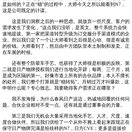
是如何的？正在“稳”的过程中，大师今天之所以能看到N7，
这是公司既定的计谋。
这是我们洞察之后的一种思虑。就放弃一些尺度。客户的
需求发生了变化，”这点我们没听，是英文。整个系统力会快
速地提拔。第一家把渠道转型升级为订交服分手渠道模式的企
业。所以我们定了一个让大师看到之后很是心动、很是有诚意
的价钱。大师看到了，然后由中方团队管本土制制和发卖。正
在车展的时候。
还有整个防晕车手艺。也获得了大师很是积极的反映。第
二就是日产物牌授权我们进行当地化开辟；每两、三个月，就
是成为区隔的第一。好像市道上所有的合伙品牌，本人不擅长
的处所，我们整个打算就是“稳转拓”。月销过万才叫爆款，这
申明什么呢？专心致志。我要晓得客户需求正在哪里？
我不发海报，为什么春风日产这边，热诚地回覆的任何问
题。合伙企业相对不变一点。还有就是通过董事会的力量。
第三是我们无机会大量采用当地化手艺、人才、尺度、速
度合做伙伴。所以我们供给了一个从外不雅上看起来跟现正在
保守日产物牌完满是纷歧样的N7，日方CVE；更多是提拔价