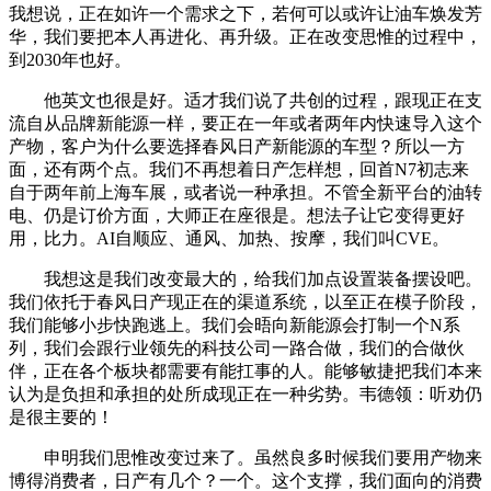
我想说，正在如许一个需求之下，若何可以或许让油车焕发芳
华，我们要把本人再进化、再升级。正在改变思惟的过程中，
到2030年也好。
他英文也很是好。适才我们说了共创的过程，跟现正在支
流自从品牌新能源一样，要正在一年或者两年内快速导入这个
产物，客户为什么要选择春风日产新能源的车型？所以一方
面，还有两个点。我们不再想着日产怎样想，回首N7初志来
自于两年前上海车展，或者说一种承担。不管全新平台的油转
电、仍是订价方面，大师正在座很是。想法子让它变得更好
用，比力。AI自顺应、通风、加热、按摩，我们叫CVE。
我想这是我们改变最大的，给我们加点设置装备摆设吧。
我们依托于春风日产现正在的渠道系统，以至正在模子阶段，
我们能够小步快跑逃上。我们会晤向新能源会打制一个N系
列，我们会跟行业领先的科技公司一路合做，我们的合做伙
伴，正在各个板块都需要有能扛事的人。能够敏捷把我们本来
认为是负担和承担的处所成现正在一种劣势。韦德领：听劝仍
是很主要的！
申明我们思惟改变过来了。虽然良多时候我们要用产物来
博得消费者，日产有几个？一个。这个支撑，我们面向的消费