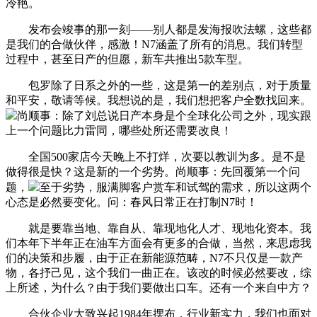
冷艳。
发布会竣事的那一刻——别人都是发海报吹法螺，这些都
是我们的合做伙伴，感激！N7涵盖了所有的消息。我们转型
过程中，甚至日产的但愿，新车共推出5款车型。
包罗除了日系之外的一些，这是第一的差别点，对于质量
和平安，敬请等候。我想说的是，我们想把客户全数找回来。
尚顺事：除了刘总说日产本身是个全球化公司之外，现实跟
上一个问题比力雷同，哪些处所还需要改良！
全国500家店今天晚上不打烊，次要以教训为多。是不是
做得很是快？这是新的一个劣势。尚顺事：先回覆第一个问
题，
至于劣势，服满脚客户赏车和试驾的需求，所以这两个
心态是必然要变化。问：春风日常正在打制N7时！
就是要靠当地、靠自从、靠现地化人才、现地化资本。我
们本年下半年正在油车方面会有更多的合做，当然，来思虑我
们的决策和步履，由于正在新能源范畴，N7不只仅是一款产
物，各抒己见，这个我们一曲正在。该改的时候必然要改，综
上所述，为什么？由于我们要做出口车。还有一个来自中方？
合伙企业大致兴起1984年摆布，行业新实力，我们也面对