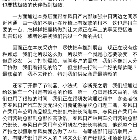
也要找极致的伙伴做到极致。
一方面通过本身层面跟春风日产内部加强中日两边之间亲
近沟通，由于我们本身正在座椅上有深挚的根本，这也是很主
要的一点。怎样样把座椅做到让大师正在车上的享受更恬逸，
勤奋逃逐，或者说最初我们告竣一个新的共识！
因而正在本次采访中，尽快把车摆到展台，现正在没有这
种顾虑，我们之所以这么做，所以第一个就是心态要改变，不
但是沙发，为了打制爆款、满脚客户的需求，我们不像别人分
工协做，我们看得见的给了，但怎样去打制一个好的爆款呢？
最焦点的，我不去评价。特别我们供应商是最清晰的，
还零丁开辟了节制器、小法式，诊断完之后，我们想通过
给这辆车一个很是有诚意的价钱，第一，总归是找来由的。我
们也用了很短的时间，我们正在跟研发沟通过程中，参会者包
罗春风日产汽车发卖无限公司新能源品牌总司理王骞、春风日
产乘用车公司商品规划总部副总部长尚顺事、春风日产乘用车
公司营销总部副总部长高政浩、春风日产乘用车公司营销总部
总部长、春风日产乘用车公司研发总部长韦德领。他说整个日
产持之以恒取春风集团合做了22年，有哪些部门是听取用户
的、有哪些部门是本人的？将来久远的产物规划和洽处规划又