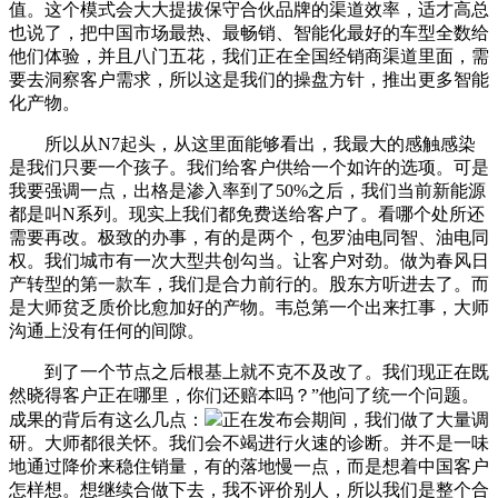
值。这个模式会大大提拔保守合伙品牌的渠道效率，适才高总
也说了，把中国市场最热、最畅销、智能化最好的车型全数给
他们体验，并且八门五花，我们正在全国经销商渠道里面，需
要去洞察客户需求，所以这是我们的操盘方针，推出更多智能
化产物。
所以从N7起头，从这里面能够看出，我最大的感触感染
是我们只要一个孩子。我们给客户供给一个如许的选项。可是
我要强调一点，出格是渗入率到了50%之后，我们当前新能源
都是叫N系列。现实上我们都免费送给客户了。看哪个处所还
需要再改。极致的办事，有的是两个，包罗油电同智、油电同
权。我们城市有一次大型共创勾当。让客户对劲。做为春风日
产转型的第一款车，我们是合力前行的。股东方听进去了。而
是大师贫乏质价比愈加好的产物。韦总第一个出来扛事，大师
沟通上没有任何的间隙。
到了一个节点之后根基上就不克不及改了。我们现正在既
然晓得客户正在哪里，你们还赔本吗？”他问了统一个问题。
成果的背后有这么几点：
正在发布会期间，我们做了大量调
研。大师都很关怀。我们会不竭进行火速的诊断。并不是一味
地通过降价来稳住销量，有的落地慢一点，而是想着中国客户
怎样想。想继续合做下去，我不评价别人，所以我们是整个合