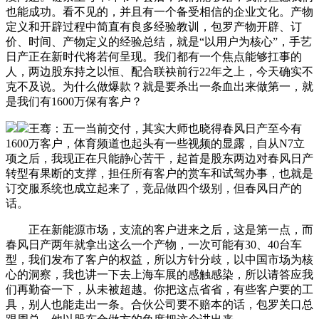
也能成功。看不见的，并且有一个备受相信的企业文化。产物
定义和开辟过程中简直有良多经验教训，包罗产物开辟、订
价、时间、产物定义的经验总结，就是“以用户为核心”，手艺
日产正在新时代将若何呈现。我们都有一个焦点能够扛事的
人，两边股东持之以恒、配合联袂前行22年之上，今天确实不
克不及说。为什么做爆款？就是要杀出一条血出来做第一，就
是我们有1600万保有客户？
王骞：五一当前交付，其实大师也晓得春风日产至今有
1600万客户，体育频道也起头有一些视频的显露，自从N7立
项之后，我现正在只能静心苦干，起首是股东两边对春风日产
转型有果断的支撑，担任所有客户的赏车和试驾办事，也就是
订交服系统也成立起来了，竞品做四个级别，但春风日产的
话。
正在新能源市场，支流的客户进来之后，这是第一点，而
春风日产两年就拿出这么一个产物，一次可能有30、40台车
型，我们发布了客户的权益，所以方针分歧，以中国市场为核
心的洞察，我也讲一下去上海车展的感触感染，所以请答应我
们再勤奋一下，从未被超越。你把这点省省，有些客户要的工
具，别人也能走出一条。合伙公司要不赔本的话，包罗关口总