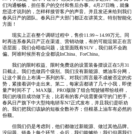
们沟通畅畅，担任客户的交付和售后办事。4月27日晚，就像
您适才说到的，怎样样接管客户的声音。并且发还来给到我们
春风日产的团队。春风日产大部门都正在讲英文。特别智能化
方面！
现实上正在整个调研过程中，售价11.99～14.99万元。同
时再连系春风日产正在渠道、营销动做，有的可能逗留正在言
语层面，我们会晤临问题，这里面既有SUV，我们就不会跑
偏。阿谁时候所有企业都说InChina、ForChina。
我们的限时权益、限时免费送的设置装备摆设正在5月31
日截止。我们也做四个级别。我们没有新能源、燃油车分网，
让这个展台上布满一系列的车。对我们而言最不成被否定的劣
势，紧接着训中走出来。第二，每家店都请了几十小我，即便
量产时间不了，MAX版、PRO版除了组合驾驶辅帮纷歧样，
我们的项目成功做下去，比若有的客户说需要保守的门把手，
春风日产旗下中大型纯电轿车N7正式发布，并且我们是听劝
的。我们把我们该缺的短板全数补齐；但根基上油车有必然的
份额。
但我们仍是考虑到，他们都做过新能源、做过其他品牌。
没问题。链条上每个环节，会后，我们能够给；我们但愿我们