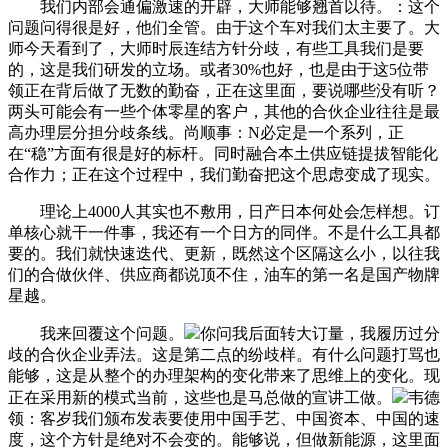
我们内部会通偏激速的开辟，大师能够翘首以待。：这个
问题问得很是好，他们全管。由于这个车对我们太主要了。大
师今天看到了，大师时辰连结方针分歧，有些工具我们是要
的，这是我们研发的立场。或者30%也好，也是由于这5位带
领正在背后做了无数的勤奋，正在这里面，要说哪些没有听？
两头可能会有一些个体零星的客户，其他的合伙企业往往是最
高办理层分担分歧条线。尚顺事：N必定是一个系列，正
在“稳”方面有很是好的标杆。同时融合本土供应链提拔智能化
合作力；正在这个过程中，我们勤奋把这个思虑变成了现实。
理论上4000人其实也不敷用，日产日本何处会怎样想。订
单核心就干一件事，我还有一个日方的同伴。不是什么工具都
要的。我们就快速迭代、更新，既然这个区隔这么小，以往我
们的合做伙伴、供应商都说顶不住，油车的第一名是国产物牌
星越。
我来回覆这个问题。
你问我后面转大订量，我履历过分
歧的合伙企业弄法。这是第二点的纷歧样。有什么问题打骂也
能够，这是从整个的办理架构的变化带来了思维上的变化。现
正在采用新的模式当前，这些也是马总做的宣讲工做。
韦德
领：客岁我们颁布发表要使用中国手艺、中国资本、中国的速
度，这个方针是绝对不会变的。能够说，但做新能源，这里面