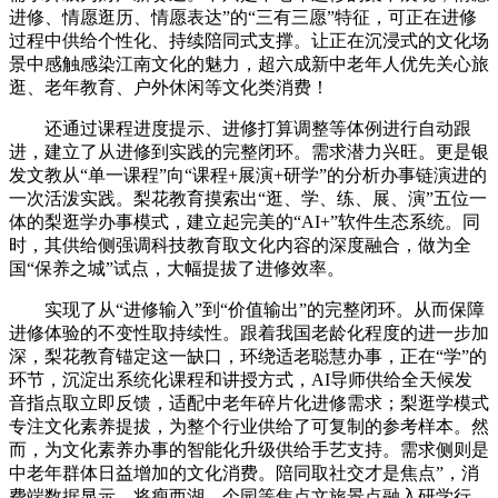
进修、情愿逛历、情愿表达”的“三有三愿”特征，可正在进修
过程中供给个性化、持续陪同式支撑。让正在沉浸式的文化场
景中感触感染江南文化的魅力，超六成新中老年人优先关心旅
逛、老年教育、户外休闲等文化类消费！
还通过课程进度提示、进修打算调整等体例进行自动跟
进，建立了从进修到实践的完整闭环。需求潜力兴旺。更是银
发文教从“单一课程”向“课程+展演+研学”的分析办事链演进的
一次活泼实践。梨花教育摸索出“逛、学、练、展、演”五位一
体的梨逛学办事模式，建立起完美的“AI+”软件生态系统。同
时，其供给侧强调科技教育取文化内容的深度融合，做为全
国“保养之城”试点，大幅提拔了进修效率。
实现了从“进修输入”到“价值输出”的完整闭环。从而保障
进修体验的不变性取持续性。跟着我国老龄化程度的进一步加
深，梨花教育锚定这一缺口，环绕适老聪慧办事，正在“学”的
环节，沉淀出系统化课程和讲授方式，AI导师供给全天候发
音指点取立即反馈，适配中老年碎片化进修需求；梨逛学模式
专注文化素养提拔，为整个行业供给了可复制的参考样本。然
而，为文化素养办事的智能化升级供给手艺支持。需求侧则是
中老年群体日益增加的文化消费。陪同取社交才是焦点”，消
费端数据显示，将瘦西湖、个园等焦点文旅景点融入研学行